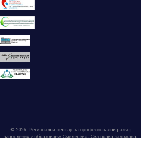
© 2026. Регионални центар за професионални развој
запослених у образовању Смедерево. Сва права задржана.