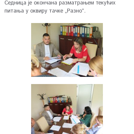
Седница је окончана разматрањем текућих
питања у оквиру тачке „Разно“.