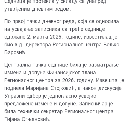
Седница је протекла у складу са унапред
утврђеним дневним редом.
По првој тачки дневног реда, која се односила
на усвајање записника са треће седнице
одржане 2. марта 2026. године, известилац је
био в.д. директора Регионалног центра Вељко
Баровић.
Централна тачка седнице била је разматрање
измена и допуна Финансијског плана
Регионалног центра за 2026. годину. Извештај је
поднела Маријана Стојковић, а након дискусије
Управни одбор је једногласно усвојио
предложене измене и допуне. Записничар је
била технички секретар Регионалног центра
Тијана Огњановић.