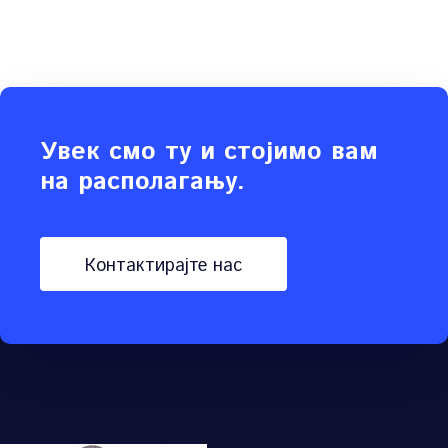
Увек смо ту и стојимо вам
на располагању.
контактирајте нас