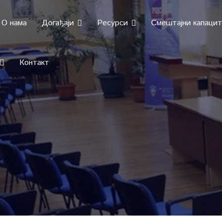
О нама
Догађаји
Ресурси
Смештајни капаци
Контакт