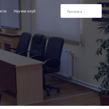
Претрага
тети
Научни клуб