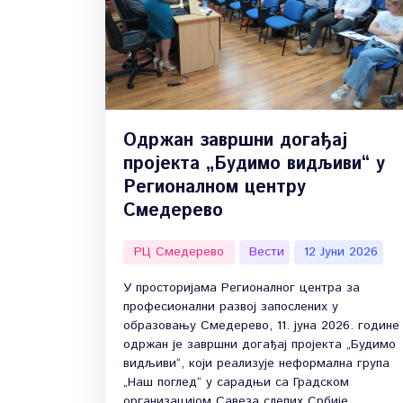
Одржан завршни догађај
пројекта „Будимо видљиви“ у
Регионалном центру
Смедерево
РЦ Смедерево
Вести
12 Јуни 2026
У просторијама Регионалног центра за
професионални развој запослених у
образовању Смедерево, 11. јуна 2026. године
одржан је завршни догађај пројекта „Будимо
видљиви“, који реализује неформална група
„Наш поглед“ у сарадњи са Градском
организацијом Савеза слепих Србије