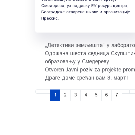
Смедерево, уз подршку ЕУ ресурс центра,
Београдске отворене школе и организације
Праксис.
„Детективи земљишта“ у лаборато
Одржана шеста седница Скупштине
образовању у Смедереву
Otvoren Javni poziv za projekte prom
Драге даме срећан вам 8. март!
1
2
3
4
5
6
7