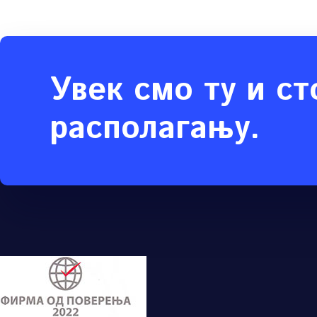
Увек смо ту и ст
располагању.