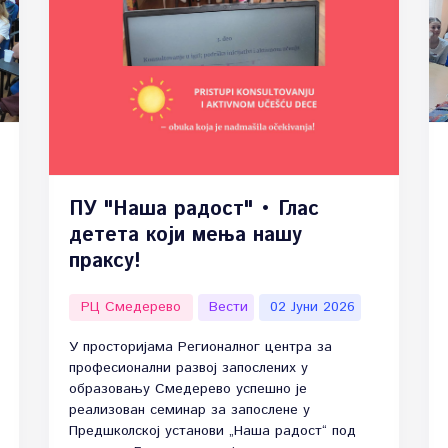
ПУ "Наша радост" • Глас
детета који мења нашу
праксу!
РЦ Смедерево
Вести
02 Јуни 2026
У просторијама Регионалног центра за
професионални развој запослених у
образовању Смедерево успешно је
реализован семинар за запослене у
Предшколској установи „Наша радост“ под