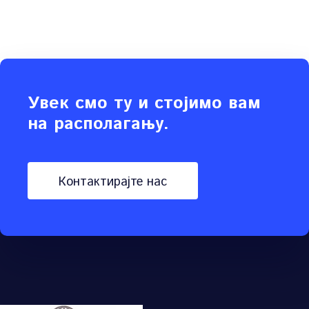
Увек смо ту и стојимо вам
на располагању.
контактирајте нас