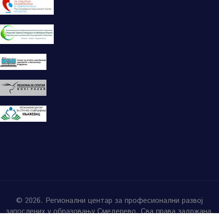
© 2026. Регионални центар за професионални развој
запослених у образовању Смедерево. Сва права задржана.