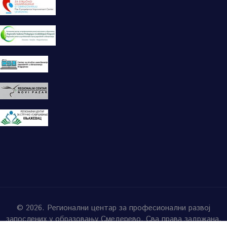
© 2026. Регионални центар за професионални развој
запослених у образовању Смедерево. Сва права задржана.