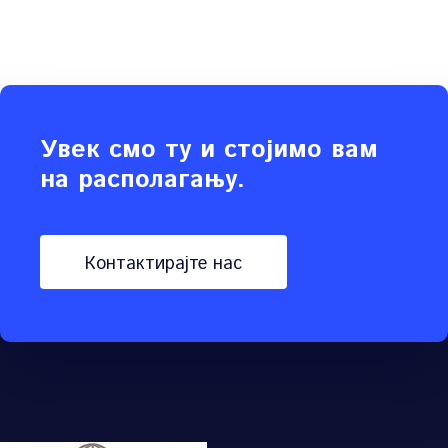
Увек смо ту и стојимо вам
на располагању.
контактирајте нас