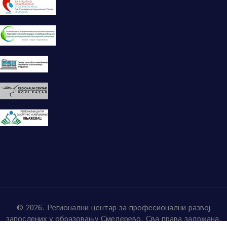
© 2026. Регионални центар за професионални развој
запослених у образовању Смедерево. Сва права задржана.