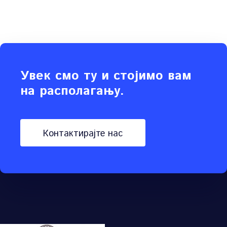
Увек смо ту и стојимо вам
на располагању.
контактирајте нас