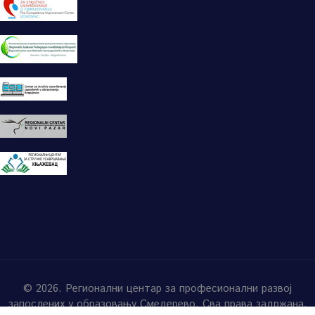
© 2026. Регионални центар за професионални развој
запослених у образовању Смедерево. Сва права задржана.