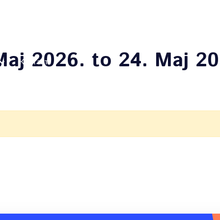
О нама
Догађаји
Ресурси
Смештајни капаци
Мај 2026. to 24. Мај 20
Контакт