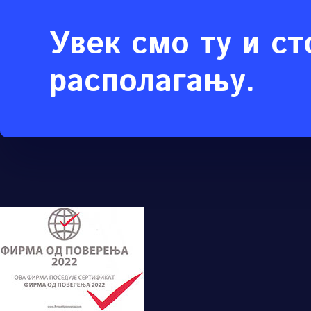
Увек смо ту и ст
располагању.