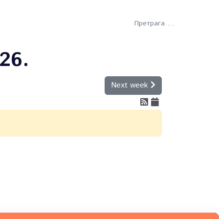
Претрага
тети
Научни клуб
26.
Next week