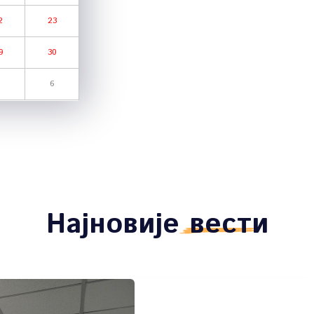
2
23
9
30
6
Најновије
вести