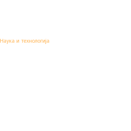
Наука и технологија
Научни
клуб
Научни клуб је место одржавања најразл
презентација, пројекција, радионица, се
Детаљније