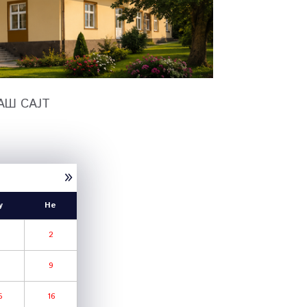
АШ САЈТ
»
у
Не
2
8
9
5
16