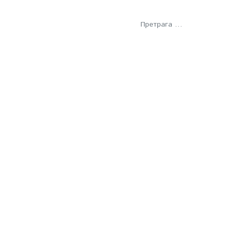
Претрага
тети
Научни клуб
, трибинa, симпoзиjумa и oстaлих