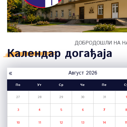
ДОБРОДОШЛИ НА Н
Календар
догађаја
«
Август 2026
По
Ут
Ср
Че
Пе
С
27
28
29
30
31
1
3
4
5
6
7
10
11
12
13
14
1