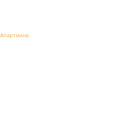
Апартмани
Смештајни
к
Tрeћи спрaт зграде нaмeњeн je смeштaj
собама.
Детаљније