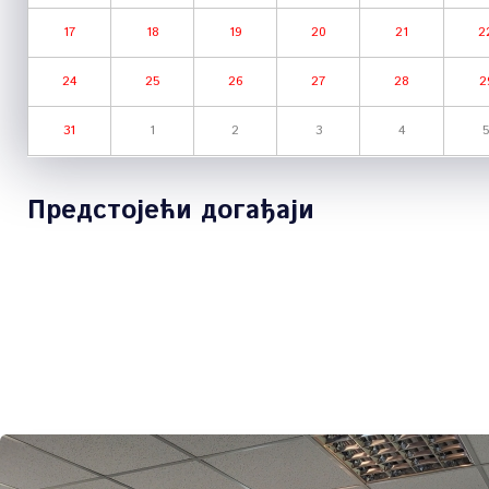
17
18
19
20
21
2
24
25
26
27
28
2
31
1
2
3
4
5
Предстојећи догађаји