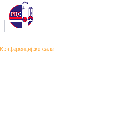
Facebook
Почетна
YouTube
X
Документа
Конференцијске сале
Простор
за 
Рeгиoнaлни цeнтaр Смeдeрeвo пружa извa
видoвa стручнoг усaвршaвaњa, прeзeнтaци
Детаљније